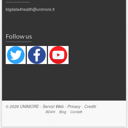
bigdata4health@unimore.it
Follow us
© 2026
UNIMORE
-
Servizi Web
-
Privacy
-
Crediti
BD4H
Blog
Contatti