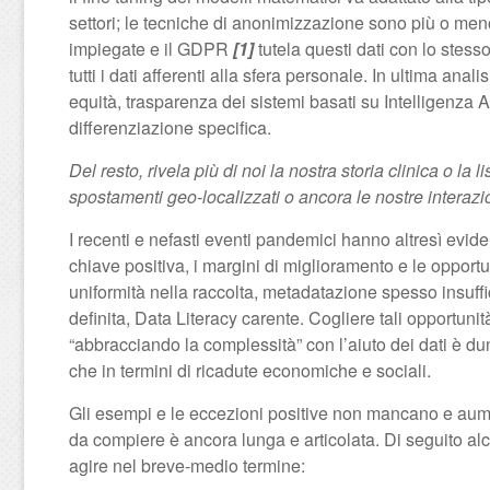
settori; le tecniche di anonimizzazione sono più o men
impiegate e il GDPR
[1]
tutela questi dati con lo stesso
tutti i dati afferenti alla sfera personale. In ultima anal
equità, trasparenza dei sistemi basati su Intelligenza A
differenziazione specifica.
Del resto, rivela più di noi la nostra storia clinica o la 
spostamenti geo-localizzati o ancora le nostre interazi
I recenti e nefasti eventi pandemici hanno altresì evidenz
chiave positiva, i margini di miglioramento e le opport
uniformità nella raccolta, metadatazione spesso insuff
definita, Data Literacy carente. Cogliere tali opportuni
“abbracciando la complessità” con l’aiuto dei dati è dun
che in termini di ricadute economiche e sociali.
Gli esempi e le eccezioni positive non mancano e aume
da compiere è ancora lunga e articolata. Di seguito alcu
agire nel breve-medio termine: