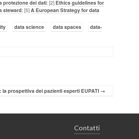
 protezione dei dati
; [2]
Ethics guidelines for
a steward
; [5]
A European Strategy for data
ity
data science
data spaces
data-
a: la prospettiva dei pazienti esperti EUPATI
→
Contatti