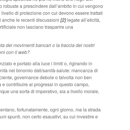
o robuste a prescindere dall’ambito in cui vengono
 livello di protezione con cui devono essere trattati
isi anche le recenti discussioni
[2]
legate all’eticità,
rtificiale non lasciano trasparire una
lista dei movimenti bancari o la traccia dei nostri
oni con il web?
iato e portato alla luce i limiti o, rigirando in
unità nel binomio dati/sanità-salute: mancanza di
iciente, governance debole o talvolta non ben
tà e contribuire ai progressi in questo campo,
que una sorta di imperativo, sia a livello morale,
ntano, fortunatamente, ogni giorno, ma la strada
ni spunti, non certo esaustivi, su cui investire e