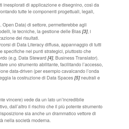
ti inesplorati di applicazione e disegnino, così da
ontando tutte le componenti progettuali, legali,
a. Open Data) di settore, permetterebbe agli
modelli, le tecniche, la gestione delle Bias
[3]
, i
zione dei risultati.
orsi di Data Literacy diffusa, appannaggio di tutti
e specifiche nei punti strategici, piuttosto che
cordo (e.g. Data Steward
[4]
, Business Translator).
re uno strumento abilitante, facilitando l’accesso,
razione data-driven (per esempio cavalcando l’onda
ldeggia la costruzione di Data Spaces
[5]
neutrali e
te vincere) vede da un lato un’incredibile
o, dall’altro il rischio che il più potente strumento
disposizione sia anche un drammatico vettore di
tà nella società moderna.