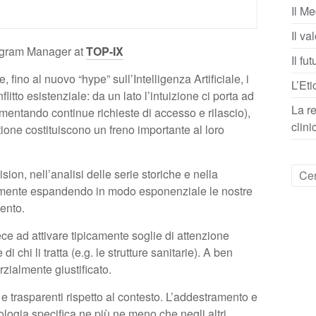
Il Me
Il va
rogram Manager at
TOP-IX
Il fu
 fino al nuovo “hype” sull’Intelligenza Artificiale, i
L’Eti
itto esistenziale: da un lato l’intuizione ci porta ad
La re
fomentando continue richieste di accesso e rilascio),
clini
stione costituiscono un freno importante al loro
ision, nell’analisi delle serie storiche e nella
vamente espandendo in modo esponenziale le nostre
ento.
ce ad attivare tipicamente soglie di attenzione
di chi li tratta (e.g. le strutture sanitarie). A ben
zialmente giustificato.
e trasparenti rispetto al contesto. L’addestramento e
pologia specifica ne più ne meno che negli altri