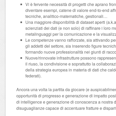
Vi è fervente necessità di progetti che aprano fron
diventare esempi, catene di valore end-to-end affr
tecniche, analitico-matematiche, gestionali…
Una maggiore disponibilità di dataset aperti (a.k.
scienziati dei dati (e non solo) di raffinare i loro 
metalinguaggi per la comunicazione e la visualizza
Le competenze vanno rafforzate, sia attivando perc
gli addetti del settore, sia inserendo figure tecnich
formando nuove professionalità nei giunti di rac
Nuove/rinnovate infrastrutture possono rappresenta
il riuso, la condivisione e soprattutto la collabo
della strategia europea in materia di dati che ca
federati).
Ancora una volta la partita da giocare (e auspicabilmen
opportunità di progresso e generazione di impatto positiv
di intelligence e generazione di conoscenza a nostra 
disuguaglianze capace di accentuare fratture e dispari